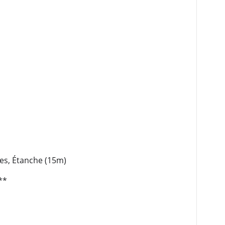
res, Étanche (15m)
**