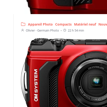
Appareil Photo
Compacts
Matériel neuf
Nouv
Olivier - Germain Photo
-
22 h 54 min