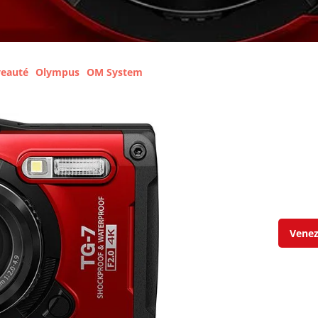
eauté
Olympus
OM System
Venez 