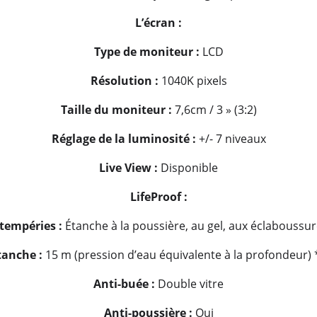
L’écran :
Type de moniteur :
LCD
Résolution :
1040K pixels
Taille du moniteur :
7,6cm / 3 » (3:2)
Réglage de la luminosité :
+/- 7 niveaux
Live View :
Disponible
LifeProof :
tempéries :
Étanche à la poussière, au gel, aux éclaboussu
tanche :
15 m (pression d’eau équivalente à la profondeur) 
Anti-buée :
Double vitre
Anti-poussière :
Oui