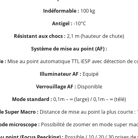
Indéformable :
100 kg
Antigel :
-10°C
Résistant aux chocs :
2,1 m (hauteur de chute)
Système de mise au point (AF) :
e :
Mise au point automatique TTL iESP avec détection de c
Illuminateur AF :
Equipé
Verrouillage AF :
Disponible
Mode standard :
0,1m – ∞ (large) / 0,1m – ∞ (télé)
e Super Macro :
Distance de mise au point la plus courte :
de microscope :
Possibilité de zoomer en mode super ma
u point (Focus Peacking) :
Possible / 10 / 20 / 30 prises de