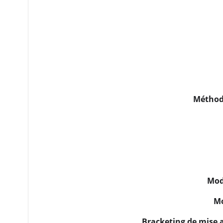
Méthod
Mod
Mo
Bracketing de mise a