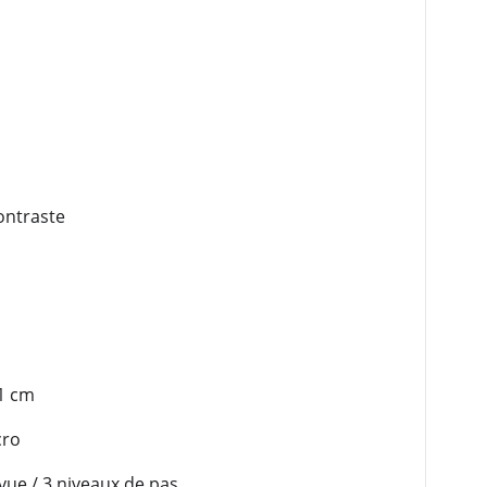
ontraste
 1 cm
cro
 vue / 3 niveaux de pas