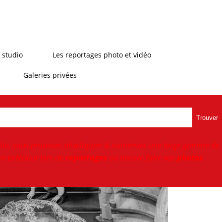
 studio
Les reportages photo et vidéo
Galeries privées
Trouver
ité, vous proposer,développer & numériser une large gamme de
n extérieur lors de
reportages
ou encore faire vos
photos