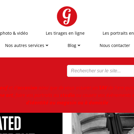
 photo & vidéo
Les tirages en ligne
Les portraits en
Nos autres services
Blog
Nous contacter
euf
et d'
occasion
ainsi que de vous assurer un
SAV
de 1ere qual
ne art
, faire vos portraits au
studio
ou couvrir vos évènements e
d’identité au magasin ou à domicile