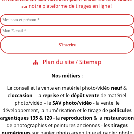
notre plateforme de tirages en ligne !
sur
Plan du site / Sitemap
Nos métiers
:
Le conseil et la vente en matériel photo/vidéo
neuf
&
d’
occasion
– la
reprise
et le
dépôt vente
de matériel
photo/vidéo – le
SAV photo/vidéo
- la vente, le
développement, la numérisation et le tirage de
pellicules
argentiques 135 & 120
- la
reproduction
& la
restauration
de photographies et peintures anciennes - les
tirages
numériques
sur papier photo argentique et papier photo