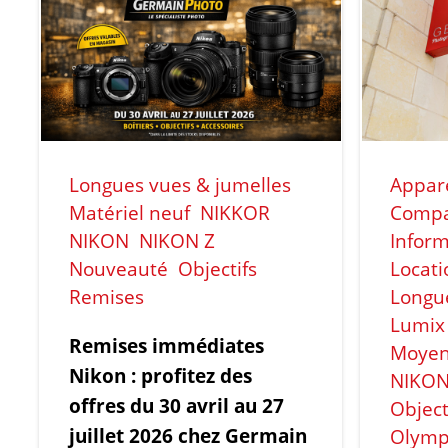
Longues vues & jumelles
Appare
Matériel neuf
NIKKOR
Compa
NIKON
NIKON Z
Inform
Nouveauté
Objectifs
Locati
Remises
Longue
Lumix
Remises immédiates
Moyen
Nikon : profitez des
NIKON
offres du 30 avril au 27
Object
juillet 2026 chez Germain
Olymp