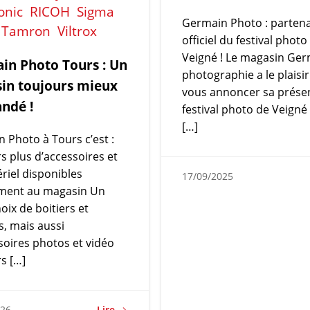
onic
RICOH
Sigma
Germain Photo : partena
Tamron
Viltrox
officiel du festival photo
Veigné ! Le magasin Ge
in Photo Tours : Un
photographie a le plaisir
in toujours mieux
vous annoncer sa prése
ndé !
festival photo de Veigné
[…]
 Photo à Tours c’est :
s plus d’accessoires et
riel disponibles
17/09/2025
ement au magasin Un
oix de boitiers et
s, mais aussi
soires photos et vidéo
s […]
Lire
026