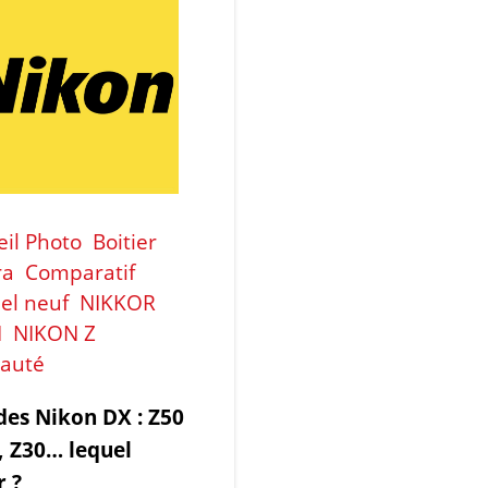
il Photo
Boitier
ra
Comparatif
el neuf
NIKKOR
N
NIKON Z
auté
des Nikon DX : Z50
fc, Z30… lequel
r ?