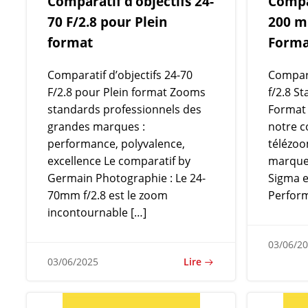
Comparatif d’objectifs 24-
Compar
70 F/2.8 pour Plein
200 m
format
Forma
Comparatif d’objectifs 24-70
Compara
F/2.8 pour Plein format Zooms
f/2.8 St
standards professionnels des
Format
grandes marques :
notre c
performance, polyvalence,
télézoo
excellence Le comparatif by
marques
Germain Photographie : Le 24-
Sigma 
70mm f/2.8 est le zoom
Perform
incontournable […]
03/06/2
Lire
03/06/2025