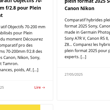
atif Objectifs 70-
plein format 2025 
m f/2.8 pour Plein
Canon Nikon
t
Comparatif hybrides ple
format 2025 Sony, Cano
tif Objectifs 70-200 mm
made in Germain Photo
abilisés pour Plein
Sony A7R V, Canon R5 II,
 du moment Découvrez
Z8… Comparez les hybri
omparatif pro des
plein format 2025 pour 
ms 70-200mm f/2.8 des
experts. […]
 Canon, Nikon, Sony,
et Tamron.
ances, poids, AF, […]
27/05/2025
Lire
025