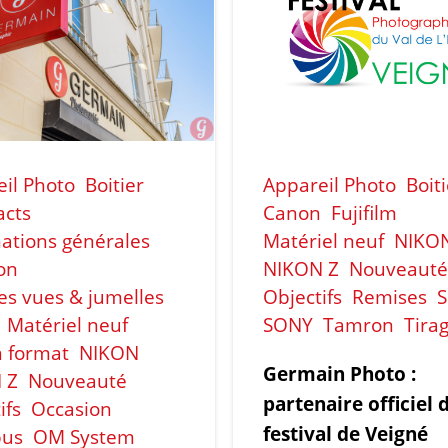
il Photo
Boitier
Appareil Photo
Boit
cts
Canon
Fujifilm
ations générales
Matériel neuf
NIKO
on
NIKON Z
Nouveauté
s vues & jumelles
Objectifs
Remises
S
Matériel neuf
SONY
Tamron
Tira
 format
NIKON
Germain Photo :
 Z
Nouveauté
partenaire officiel 
ifs
Occasion
festival de Veigné
us
OM System