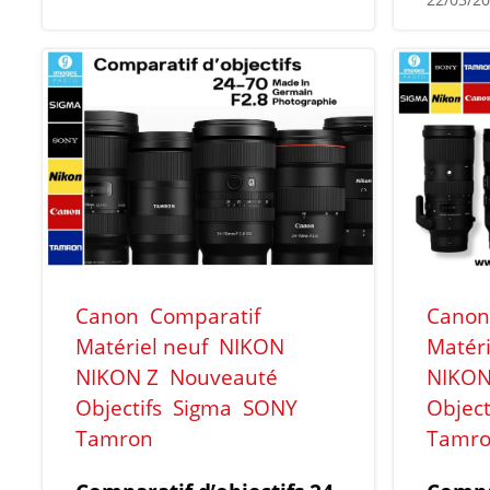
Canon
Comparatif
Canon
Matériel neuf
NIKON
Matéri
NIKON Z
Nouveauté
NIKON
Objectifs
Sigma
SONY
Object
Tamron
Tamr