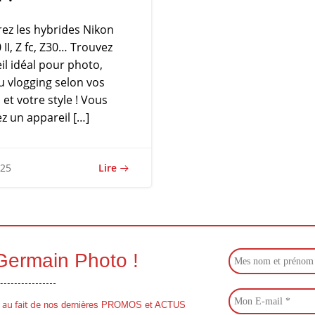
z les hybrides Nikon
 II, Z fc, Z30… Trouvez
eil idéal pour photo,
u vlogging selon vos
 et votre style ! Vous
z un appareil […]
Lire
025
 Germain Photo !
 au fait de
nos dernières PROMOS et ACTUS