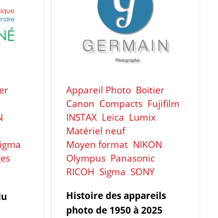
ier
Appareil Photo
Boitier
Canon
Compacts
Fujifilm
N
INSTAX
Leica
Lumix
Matériel neuf
igma
Moyen format
NIKON
ges
Olympus
Panasonic
RICOH
Sigma
SONY
Histoire des appareils
du
photo de 1950 à 2025