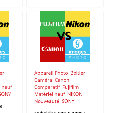
ier
Appareil Photo
Boitier
Caméra
Canon
l neuf
Comparatif
Fujifilm
SONY
Matériel neuf
NIKON
Nouveauté
SONY
s