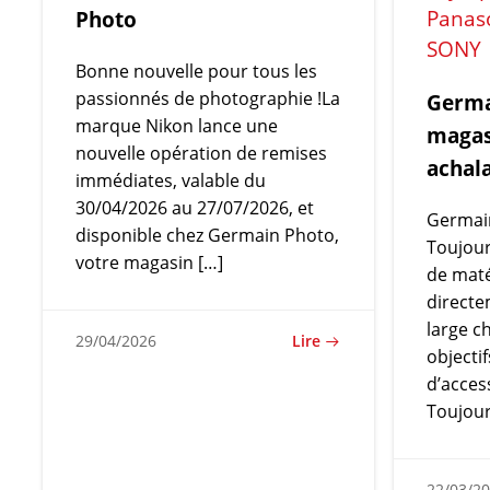
Panas
Photo
SONY
Bonne nouvelle pour tous les
passionnés de photographie !La
Germa
marque Nikon lance une
magas
nouvelle opération de remises
achala
immédiates, valable du
30/04/2026 au 27/07/2026, et
Germain
disponible chez Germain Photo,
Toujour
votre magasin […]
de maté
direct
large ch
Lire
29/04/2026
objectif
d’acces
Toujour
22/03/2