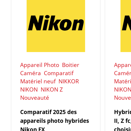
Appareil Photo
Boitier
Appare
Caméra
Comparatif
Camé
Matériel neuf
NIKKOR
Matéri
NIKON
NIKON Z
NIKO
Nouveauté
Nouve
Comparatif 2025 des
Hybri
appareils photo hybrides
II, Z 
Nikon FX
choisi