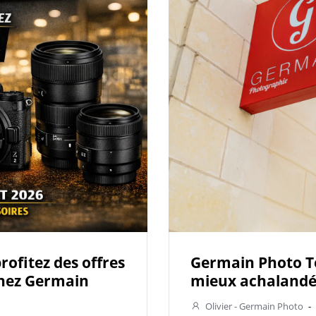
ofitez des offres
Germain Photo To
 chez Germain
mieux achalandé
Olivier - Germain Photo
-