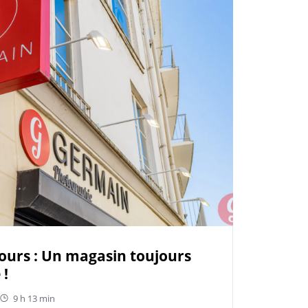
urs : Un magasin toujours
 !
9 h 13 min