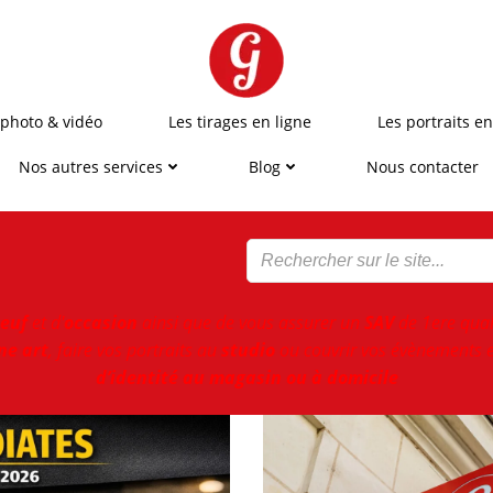
 photo & vidéo
Les tirages en ligne
Les portraits en
Nos autres services
Blog
Nous contacter
euf
et d'
occasion
ainsi que de vous assurer un
SAV
de 1ere qual
ne art
, faire vos portraits au
studio
ou couvrir vos évènements e
d’identité au magasin ou à domicile