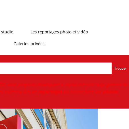
 studio
Les reportages photo et vidéo
Galeries privées
Trouver
ité, vous proposer,développer & numériser une large gamme de
n extérieur lors de
reportages
ou encore faire vos
photos