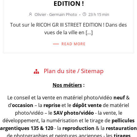
EDITION !
Olivier - Germain Photo
-
23 h 15 min
Tout sur le RICOH GR III STREET EDITION ! Dans des
vues de la ville en […]
READ MORE
Plan du site / Sitemap
Nos métiers
:
Le conseil et la vente en matériel photo/vidéo
neuf
&
d’
occasion
– la
reprise
et le
dépôt vente
de matériel
photo/vidéo – le
SAV photo/vidéo
- la vente, le
développement, la numérisation et le tirage de
pellicules
argentiques 135 & 120
- la
reproduction
& la
restauration
de photographies et peintures anciennes - les
tirages