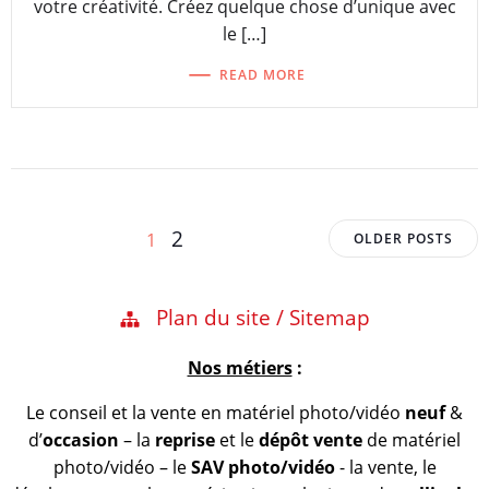
votre créativité. Créez quelque chose d’unique avec
le […]
READ MORE
Posts
Posts
Page
Page
2
1
OLDER POSTS
navigation
navigation
Plan du site / Sitemap
Nos métiers
:
Le conseil et la vente en matériel photo/vidéo
neuf
&
d’
occasion
– la
reprise
et le
dépôt vente
de matériel
photo/vidéo – le
SAV photo/vidéo
- la vente, le