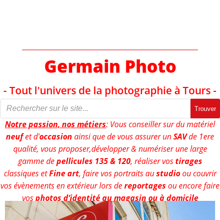
Aller
au
contenu
Germain Photo
- Tout l'univers de la photographie à Tours -
Trouver
Notre passion, nos métiers
: Vous conseiller sur du matériel
neuf
et d'
occasion
ainsi que de vous assurer un
SAV
de 1ere
qualité, vous proposer,développer & numériser une large
gamme de
pellicules 135 & 120
, réaliser vos
tirages
classiques et
Fine art
, faire vos portraits au
studio
ou couvrir
vos évènements en extérieur lors de
reportages
ou encore faire
vos
photos d’identité au magasin ou à domicile