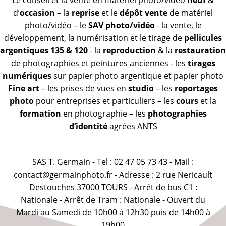
Le conseil et la vente en matériel photo/vidéo
neuf
&
d’
occasion
– la
reprise
et le
dépôt vente
de matériel
photo/vidéo – le
SAV photo/vidéo
- la vente, le
développement, la numérisation et le tirage de
pellicules
argentiques 135 & 120
- la
reproduction
& la
restauration
de photographies et peintures anciennes - les
tirages
numériques
sur papier photo argentique et papier photo
Fine art
– les prises de vues en
studio
– les
reportages
photo
pour entreprises et particuliers – les
cours
et la
formation
en photographie – les
photographies
d’identité
agrées ANTS
SAS T. Germain - Tel : 02 47 05 73 43 - Mail :
contact@germainphoto.fr - Adresse : 2 rue Nericault
Destouches 37000 TOURS - Arrêt de bus C1 :
Nationale - Arrêt de Tram : Nationale - Ouvert du
Mardi au Samedi de 10h00 à 12h30 puis de 14h00 à
19h00