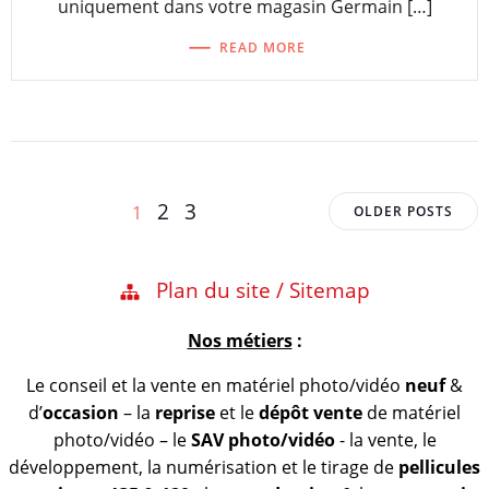
uniquement dans votre magasin Germain […]
READ MORE
Posts
Posts
Page
Page
Page
2
3
1
OLDER POSTS
navigation
navigation
Plan du site / Sitemap
Nos métiers
:
Le conseil et la vente en matériel photo/vidéo
neuf
&
d’
occasion
– la
reprise
et le
dépôt vente
de matériel
photo/vidéo – le
SAV photo/vidéo
- la vente, le
développement, la numérisation et le tirage de
pellicules