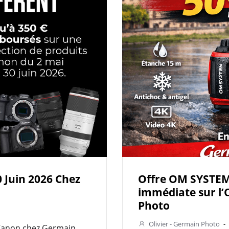
 Juin 2026 Chez
Offre OM SYSTEM 
immédiate sur l
Photo
Olivier - Germain Photo
-
Canon chez Germain