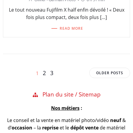
Le tout nouveau Fujifilm X half enfin dévoilé ! « Deux
fois plus compact, deux fois plus […]
READ MORE
Posts
Posts
Page
Page
Page
2
3
1
OLDER POSTS
navigation
navigation
Plan du site / Sitemap
Nos métiers
:
Le conseil et la vente en matériel photo/vidéo
neuf
&
d’
occasion
– la
reprise
et le
dépôt vente
de matériel