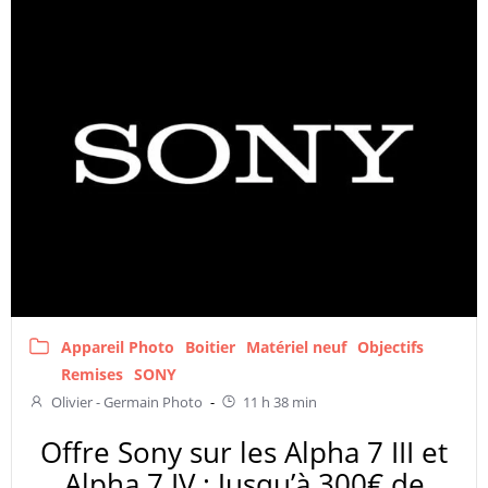
Appareil Photo
Boitier
Matériel neuf
Objectifs
Remises
SONY
Olivier - Germain Photo
-
11 h 38 min
Offre Sony sur les Alpha 7 III et
Alpha 7 IV : Jusqu’à 300€ de