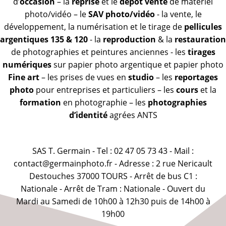
d’
occasion
– la
reprise
et le
dépôt vente
de matériel
photo/vidéo – le
SAV photo/vidéo
- la vente, le
développement, la numérisation et le tirage de
pellicules
argentiques 135 & 120
- la
reproduction
& la
restauration
de photographies et peintures anciennes - les
tirages
numériques
sur papier photo argentique et papier photo
Fine art
– les prises de vues en
studio
– les
reportages
photo
pour entreprises et particuliers – les
cours
et la
formation
en photographie – les
photographies
d’identité
agrées ANTS
SAS T. Germain - Tel : 02 47 05 73 43 - Mail :
contact@germainphoto.fr - Adresse : 2 rue Nericault
Destouches 37000 TOURS - Arrêt de bus C1 :
Nationale - Arrêt de Tram : Nationale - Ouvert du
Mardi au Samedi de 10h00 à 12h30 puis de 14h00 à
19h00