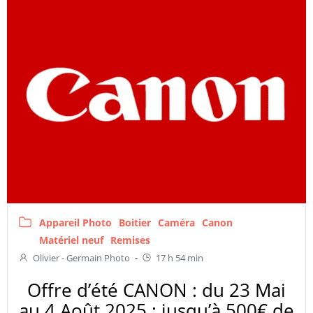
Appareil Photo
Boitier
Caméra
Canon
Matériel neuf
Remises
Olivier - Germain Photo
-
17 h 54 min
Offre d’été CANON : du 23 Mai
au 4 Août 2025 : jusqu’à 500€ de