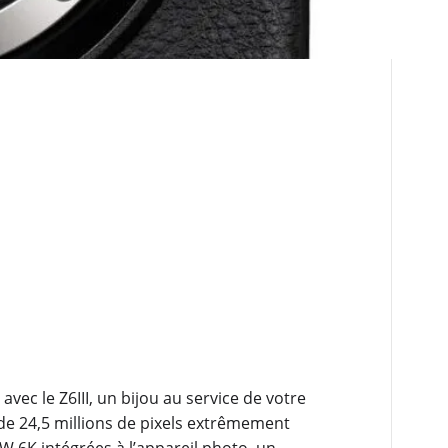
vec le Z6III, un bijou au service de votre
 de 24,5 millions de pixels extrêmement
AW 6K intégrées à l’appareil photo, un