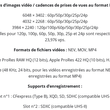
es d’images vidéo / cadences de prises de vues au format
6048 × 3402 : 60p/50p/30p/25p/24p
4032 × 2268 : 60p/50p/30p/25p/24p
3984 × 2240 : 120p/100p/60p/50p/30p/25p/24p
es pour 120p, 100p, 60p, 50p, 30p, 25p et 24p sont respectiv
23,976 vps.
Formats de fichiers vidéos :
NEV, MOV, MP4
 ProRes RAW HQ (12 bits), Apple ProRes 422 HQ (10 bits), H.2
 (48 KHz, 24 bits, pour les vidéos enregistrées au format NE
enregistrées au format MP4)
Supports d’enregistrement :
ot n°1 : CFexpress (Type B), XQD, SD, SDHC (compatible UHS-I
Slot n°2 : SDXC (compatible UHS-II)