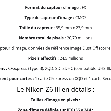
Format du capteur dʼimage :
FX
Type de capteur d’image :
CMOS
Taille du capteur :
35,9 mm x 23,9 mm
Nombre total de pixels :
26,79 millions
teur d’image, données de référence Image Dust Off (correct
Pixels effectifs :
24,5 millions
nt :
CFexpress (Type B), XQD, SD, SDHC (compatible UHS-II)
ent pour cartes :
1 carte CFexpress ou XQD et 1 carte Secur
Le Nikon Z6 III en détails :
Tailles d’image en pixels :
Zone dʼimage définie sur [FX (36 × 24)] :