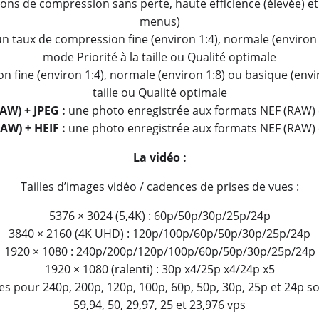
ions de compression sans perte, haute efficience (élevée) et 
menus)
 taux de compression fine (environ 1:4), normale (environ 
mode Priorité à la taille ou Qualité optimale
 fine (environ 1:4), normale (environ 1:8) ou basique (envi
taille ou Qualité optimale
AW) + JPEG :
une photo enregistrée aux formats NEF (RAW) 
AW) + HEIF :
une photo enregistrée aux formats NEF (RAW) 
La vidéo :
Tailles d’images vidéo / cadences de prises de vues :
5376 × 3024 (5,4K) : 60p/50p/30p/25p/24p
3840 × 2160 (4K UHD) : 120p/100p/60p/50p/30p/25p/24p
1920 × 1080 : 240p/200p/120p/100p/60p/50p/30p/25p/24p
1920 × 1080 (ralenti) : 30p x4/25p x4/24p x5
es pour 240p, 200p, 120p, 100p, 60p, 50p, 30p, 25p et 24p so
59,94, 50, 29,97, 25 et 23,976 vps