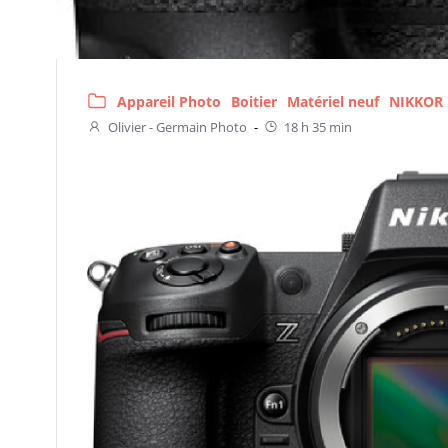
Appareil Photo
Boitier
Matériel neuf
NIKKOR
Olivier - Germain Photo
-
18 h 35 min