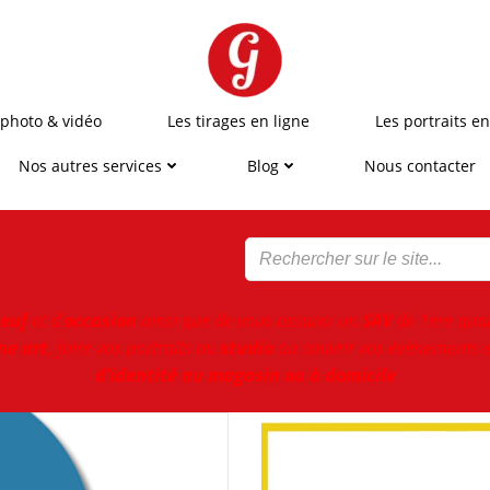
 photo & vidéo
Les tirages en ligne
Les portraits en
Nos autres services
Blog
Nous contacter
euf
et d'
occasion
ainsi que de vous assurer un
SAV
de 1ere qual
ne art
, faire vos portraits au
studio
ou couvrir vos évènements e
d’identité au magasin ou à domicile