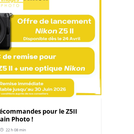
récommandes pour le Z5II
in Photo !
22 h 08 min