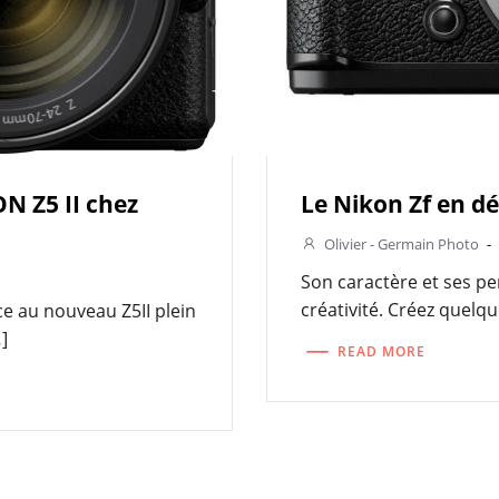
N Z5 II chez
Le Nikon Zf en dét
Olivier - Germain Photo
-
Son caractère et ses p
créativité. Créez quelq
ce au nouveau Z5II plein
]
READ MORE