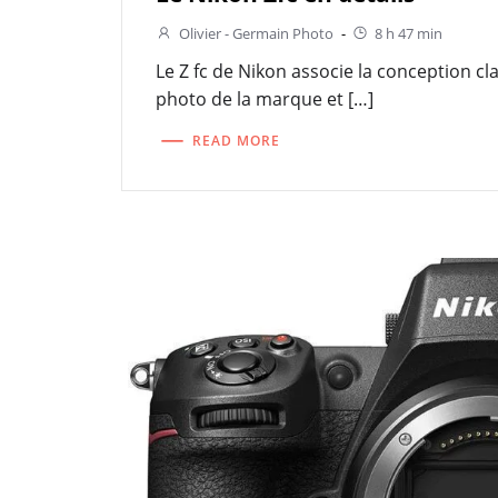
Olivier - Germain Photo
-
8 h 47 min
Le Z fc de Nikon associe la conception cl
photo de la marque et […]
READ MORE