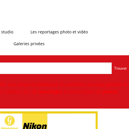
 studio
Les reportages photo et vidéo
Galeries privées
Trouver
ité, vous proposer,développer & numériser une large gamme de
n extérieur lors de
reportages
ou encore faire vos
photos