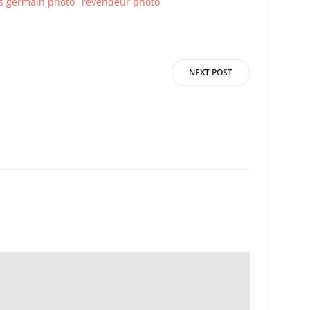
s germain photo
revendeur photo
NEXT POST