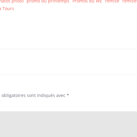
matos photo
promo du printemps
Promos du WE
remise
remise
à Tours
Post
navigation
obligatoires sont indiqués avec
*