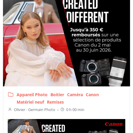
Appareil Photo
Boitier
Caméra
Canon
Matériel neuf
Remises
Olivier - Germain Photo
-
0 h 00 min