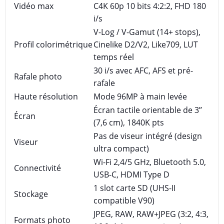
Vidéo max
C4K 60p 10 bits 4:2:2, FHD 180
i/s
V-Log / V-Gamut (14+ stops),
Profil colorimétrique
Cinelike D2/V2, Like709, LUT
temps réel
30 i/s avec AFC, AFS et pré-
Rafale photo
rafale
Haute résolution
Mode 96MP à main levée
Écran tactile orientable de 3’’
Écran
(7,6 cm), 1840K pts
Pas de viseur intégré (design
Viseur
ultra compact)
Wi-Fi 2,4/5 GHz, Bluetooth 5.0,
Connectivité
USB-C, HDMI Type D
1 slot carte SD (UHS-II
Stockage
compatible V90)
JPEG, RAW, RAW+JPEG (3:2, 4:3,
Formats photo