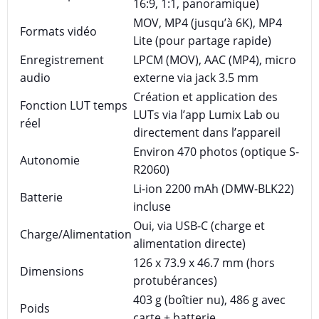
16:9, 1:1, panoramique)
MOV, MP4 (jusqu’à 6K), MP4
Formats vidéo
Lite (pour partage rapide)
Enregistrement
LPCM (MOV), AAC (MP4), micro
audio
externe via jack 3.5 mm
Création et application des
Fonction LUT temps
LUTs via l’app Lumix Lab ou
réel
directement dans l’appareil
Environ 470 photos (optique S-
Autonomie
R2060)
Li-ion 2200 mAh (DMW-BLK22)
Batterie
incluse
Oui, via USB-C (charge et
Charge/Alimentation
alimentation directe)
126 x 73.9 x 46.7 mm (hors
Dimensions
protubérances)
403 g (boîtier nu), 486 g avec
Poids
carte + batterie