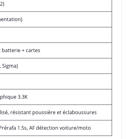
2)
mentation)
c batterie + cartes
, Sigma)
rphique 3.3K
isé, résistant poussière et éclaboussures
rérafa 1.5s, AF détection voiture/moto