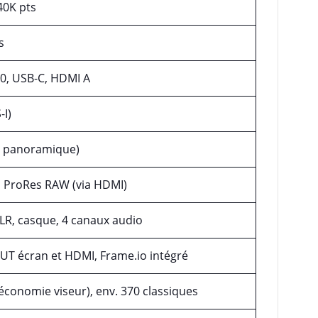
840K pts
s
.0, USB-C, HDMI A
-I)
:1, panoramique)
, ProRes RAW (via HDMI)
LR, casque, 4 canaux audio
LUT écran et HDMI, Frame.io intégré
conomie viseur), env. 370 classiques