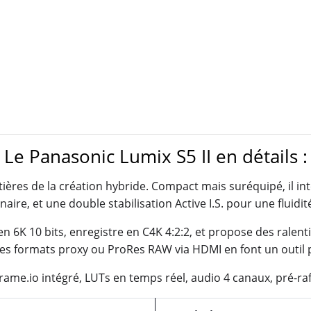
Le Panasonic Lumix S5 II en détails :
ères de la création hybride. Compact mais suréquipé, il in
aire, et une double stabilisation Active I.S. pour une fluidi
en 6K 10 bits, enregistre en C4K 4:2:2, et propose des ralentis
 les formats proxy ou ProRes RAW via HDMI en font un outil 
 Frame.io intégré, LUTs en temps réel, audio 4 canaux, pré-raf