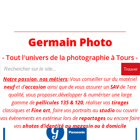
Aller
au
contenu
Germain Photo
- Tout l'univers de la photographie à Tours -
Trouver
Notre passion, nos métiers
: Vous conseiller sur du matériel
neuf
et d'
occasion
ainsi que de vous assurer un
SAV
de 1ere
qualité, vous proposer,développer & numériser une large
gamme de
pellicules 135 & 120
, réaliser vos
tirages
classiques et
Fine art
, faire vos portraits au
studio
ou couvrir
vos évènements en extérieur lors de
reportages
ou encore faire
vos
photos d’identité au magasin ou à domicile