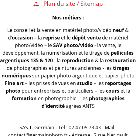
Plan du site / Sitemap
Nos métiers
:
Le conseil et la vente en matériel photo/vidéo
neuf
&
d’
occasion
– la
reprise
et le
dépôt vente
de matériel
photo/vidéo – le
SAV photo/vidéo
- la vente, le
développement, la numérisation et le tirage de
pellicules
argentiques 135 & 120
- la
reproduction
& la
restauration
de photographies et peintures anciennes - les
tirages
numériques
sur papier photo argentique et papier photo
Fine art
– les prises de vues en
studio
– les
reportages
photo
pour entreprises et particuliers – les
cours
et la
formation
en photographie – les
photographies
d’identité
agrées ANTS
SAS T. Germain - Tel : 02 47 05 73 43 - Mail :
contact@germainphoto.fr - Adresse : 2 rue Nericault