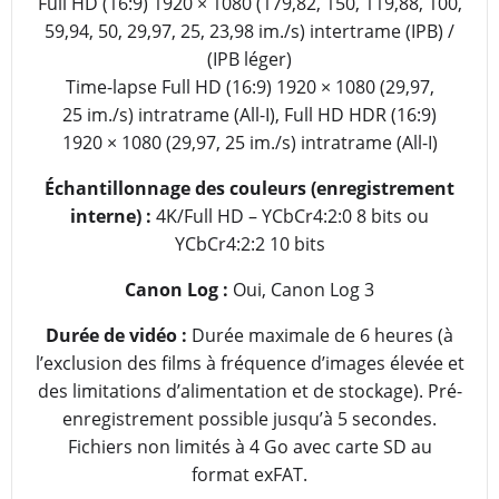
Full HD (16:9) 1920 × 1080 (179,82, 150, 119,88, 100,
59,94, 50, 29,97, 25, 23,98 im./s) intertrame (IPB) /
(IPB léger)
Time-lapse Full HD (16:9) 1920 × 1080 (29,97,
25 im./s) intratrame (All-I), Full HD HDR (16:9)
1920 × 1080 (29,97, 25 im./s) intratrame (All-I)
Échantillonnage des couleurs (enregistrement
interne) :
4K/Full HD – YCbCr4:2:0 8 bits ou
YCbCr4:2:2 10 bits
Canon Log :
Oui, Canon Log 3
Durée de vidéo :
Durée maximale de 6 heures (à
l’exclusion des films à fréquence d’images élevée et
des limitations d’alimentation et de stockage). Pré-
enregistrement possible jusqu’à 5 secondes.
Fichiers non limités à 4 Go avec carte SD au
format exFAT.