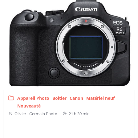
Appareil Photo
Boitier
Canon
Matériel neuf
Nouveauté
Olivier - Germain Photo
-
21 h 39 min