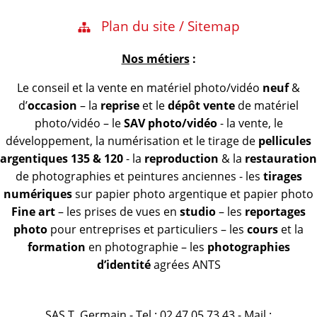
Plan du site / Sitemap
Nos métiers
:
Le conseil et la vente en matériel photo/vidéo
neuf
&
d’
occasion
– la
reprise
et le
dépôt vente
de matériel
photo/vidéo – le
SAV photo/vidéo
- la vente, le
développement, la numérisation et le tirage de
pellicules
argentiques 135 & 120
- la
reproduction
& la
restauration
de photographies et peintures anciennes - les
tirages
numériques
sur papier photo argentique et papier photo
Fine art
– les prises de vues en
studio
– les
reportages
photo
pour entreprises et particuliers – les
cours
et la
formation
en photographie – les
photographies
d’identité
agrées ANTS
SAS T. Germain - Tel : 02 47 05 73 43 - Mail :