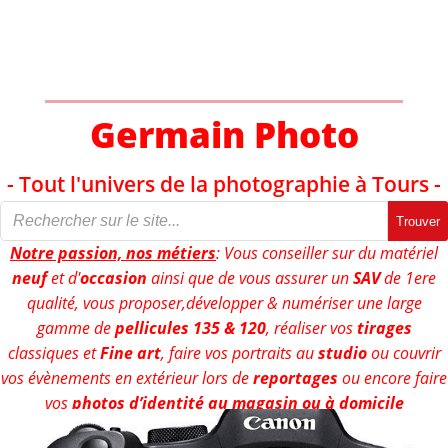
Aller
au
contenu
Germain Photo
- Tout l'univers de la photographie à Tours -
Trouver
Notre passion, nos métiers
: Vous conseiller sur du matériel
neuf
et d'
occasion
ainsi que de vous assurer un
SAV
de 1ere
qualité, vous proposer,développer & numériser une large
gamme de
pellicules 135 & 120
, réaliser vos
tirages
classiques et
Fine art
, faire vos portraits au
studio
ou couvrir
vos évènements en extérieur lors de
reportages
ou encore faire
vos
photos d’identité au magasin ou à domicile