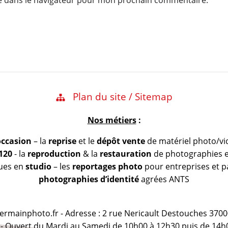
e dans le navigateur pour mon prochain commentaire.
Plan du site / Sitemap
Nos métiers
:
occasion
– la
reprise
et le
dépôt vente
de matériel photo/vi
 120
- la
reproduction
& la
restauration
de photographies et
vues en
studio
– les
reportages photo
pour entreprises et pa
photographies d’identité
agrées ANTS
@germainphoto.fr - Adresse : 2 rue Nericault Destouches 3700
 - Ouvert du Mardi au Samedi de 10h00 à 12h30 puis de 14h