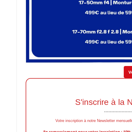
V
S'inscrire à la
Votre inscription à notre Newsletter mensuel
En remerciement pour votre inscription : 10%