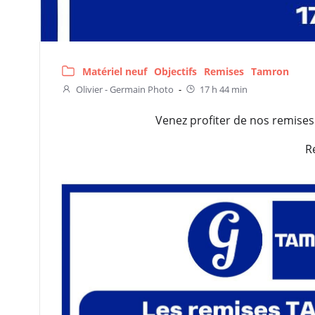
Matériel neuf
Objectifs
Remises
Tamron
Olivier - Germain Photo
-
17 h 44 min
Venez profiter de nos remise
R