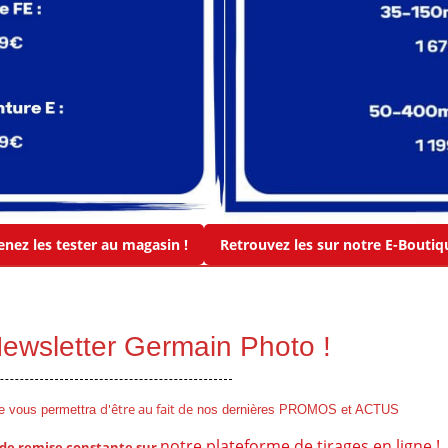
enez les tester au magasin !
Retrouvez les sur notre E-Boutiq
 Newsletter Germain Photo !
d'être au fait de
le vous permettra
nos dernières PROMOS et ACTUS
notre plateforme de tirages en ligne !
 de remise
constante
sur