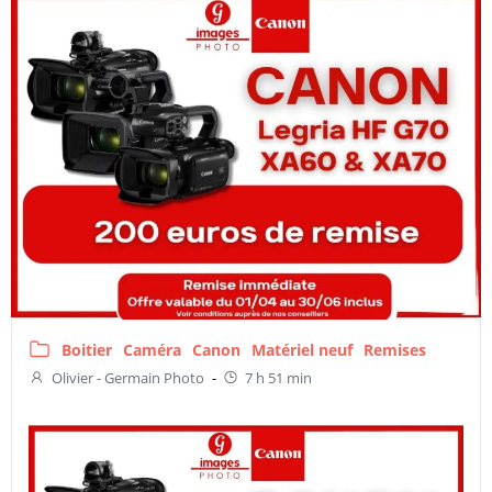
Boitier
Caméra
Canon
Matériel neuf
Remises
Olivier - Germain Photo
-
7 h 51 min