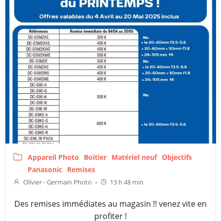
Appareil Photo
Boitier
Matériel neuf
Objectifs
Panasonic
Remises
Olivier - Germain Photo
-
13 h 48 min
Des remises immédiates au magasin !! venez vite en
profiter !