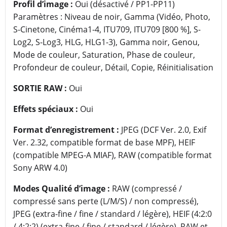
Profil d’image :
Oui (désactivé / PP1-PP11)
Paramètres : Niveau de noir, Gamma (Vidéo, Photo,
S-Cinetone, Cinéma1-4, ITU709, ITU709 [800 %], S-
Log2, S-Log3, HLG, HLG1-3), Gamma noir, Genou,
Mode de couleur, Saturation, Phase de couleur,
Profondeur de couleur, Détail, Copie, Réinitialisation
SORTIE RAW :
Oui
Effets spéciaux :
Oui
Format d’enregistrement :
JPEG (DCF Ver. 2.0, Exif
Ver. 2.32, compatible format de base MPF), HEIF
(compatible MPEG-A MIAF), RAW (compatible format
Sony ARW 4.0)
Modes Qualité d’image :
RAW (compressé /
compressé sans perte (L/M/S) / non compressé),
JPEG (extra-fine / fine / standard / légère), HEIF (4:2:0
/ 4:2:2) (extra-fine / fine / standard / légère), RAW et