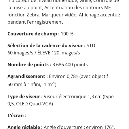
Indicateur de niveau numérique, Grille, Contrôle de
la mise au point, Accentuation des contours MF,
fonction Zebra, Marqueur vidéo, Affichage accentué
pendant l’enregistrement
Couverture de champ :
100 %
Sélection de la cadence du viseur :
STD
60 images/s / ÉLEVÉ 120 images/s
Nombre de points :
3 686 400 points
Agrandissement :
Environ 0,78× (avec objectif
-1
50 mm à l’infini, -1 m
)
Type de viseur :
Viseur électronique 1,3 cm (type
0,5, OLED Quad-VGA)
L’écran :
Angle réglable :
Angle d’ouverture : environ 176°,