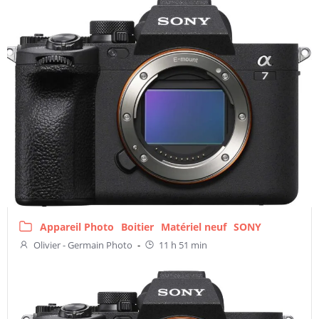
Appareil Photo
Boitier
Matériel neuf
SONY
Olivier - Germain Photo
-
11 h 51 min