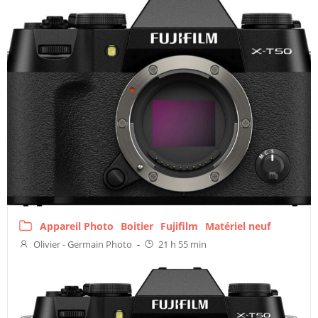
Appareil Photo
Boitier
Fujifilm
Matériel neuf
Olivier - Germain Photo
-
21 h 55 min