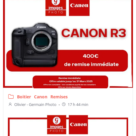
Boitier
Canon
Remises
Olivier - Germain Photo
-
17 h 44 min