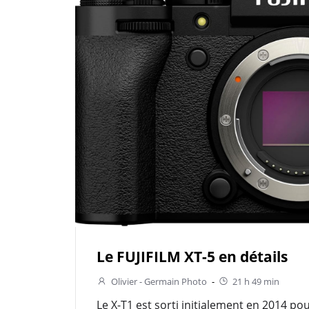
Le FUJIFILM XT-5 en détails
Olivier - Germain Photo
-
21 h 49 min
Le X-T1 est sorti initialement en 2014 pou