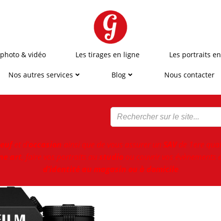
 photo & vidéo
Les tirages en ligne
Les portraits en
Nos autres services
Blog
Nous contacter
euf
et d'
occasion
ainsi que de vous assurer un
SAV
de 1ere qual
ne art
, faire vos portraits au
studio
ou couvrir vos évènements e
d’identité au magasin ou à domicile