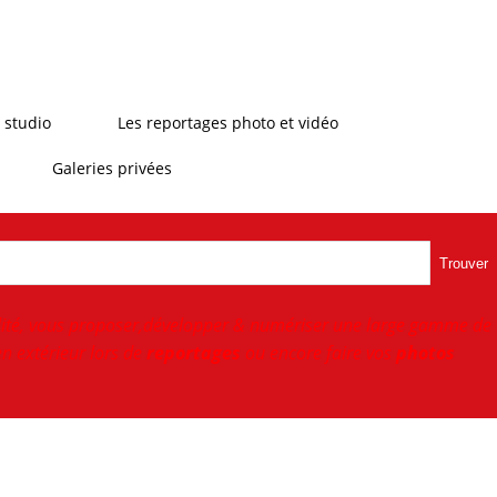
 studio
Les reportages photo et vidéo
Galeries privées
Trouver
ité, vous proposer,développer & numériser une large gamme de
n extérieur lors de
reportages
ou encore faire vos
photos