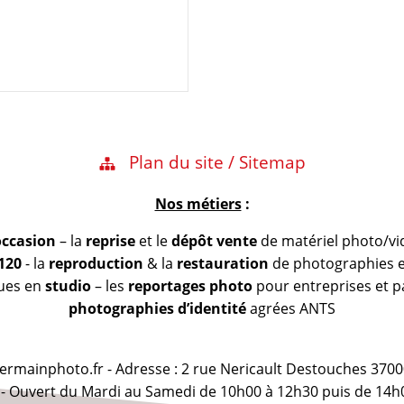
Plan du site / Sitemap
Nos métiers
:
occasion
– la
reprise
et le
dépôt vente
de matériel photo/vi
 120
- la
reproduction
& la
restauration
de photographies et
vues en
studio
– les
reportages photo
pour entreprises et pa
photographies d’identité
agrées ANTS
@germainphoto.fr - Adresse : 2 rue Nericault Destouches 3700
 - Ouvert du Mardi au Samedi de 10h00 à 12h30 puis de 14h