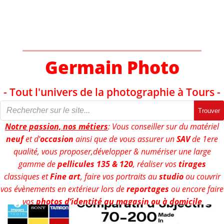
Aller
au
contenu
Germain Photo
- Tout l'univers de la photographie à Tours -
Trouver
Notre passion, nos métiers
: Vous conseiller sur du matériel
neuf
et d'
occasion
ainsi que de vous assurer un
SAV
de 1ere
qualité, vous proposer,développer & numériser une large
gamme de
pellicules 135 & 120
, réaliser vos
tirages
classiques et
Fine art
, faire vos portraits au
studio
ou couvrir
vos évènements en extérieur lors de
reportages
ou encore faire
vos
photos d’identité au magasin ou à domicile