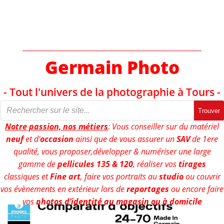
Aller
au
contenu
Germain Photo
- Tout l'univers de la photographie à Tours -
Trouver
Notre passion, nos métiers
: Vous conseiller sur du matériel
neuf
et d'
occasion
ainsi que de vous assurer un
SAV
de 1ere
qualité, vous proposer,développer & numériser une large
gamme de
pellicules 135 & 120
, réaliser vos
tirages
classiques et
Fine art
, faire vos portraits au
studio
ou couvrir
vos évènements en extérieur lors de
reportages
ou encore faire
vos
photos d’identité au magasin ou à domicile