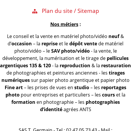
Plan du site / Sitemap
Nos métiers
:
Le conseil et la vente en matériel photo/vidéo
neuf
&
d’
occasion
– la
reprise
et le
dépôt vente
de matériel
photo/vidéo – le
SAV photo/vidéo
- la vente, le
développement, la numérisation et le tirage de
pellicules
argentiques 135 & 120
- la
reproduction
& la
restauration
de photographies et peintures anciennes - les
tirages
numériques
sur papier photo argentique et papier photo
Fine art
– les prises de vues en
studio
– les
reportages
photo
pour entreprises et particuliers – les
cours
et la
formation
en photographie – les
photographies
d’identité
agrées ANTS
SAS T. Germain - Tel : 02 47 05 73 43 - Mail :