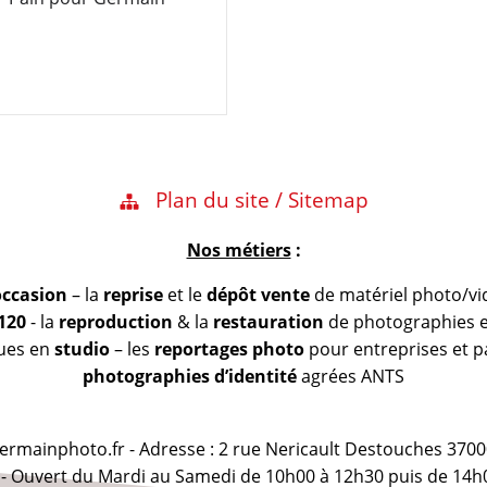
Plan du site / Sitemap
Nos métiers
:
occasion
– la
reprise
et le
dépôt vente
de matériel photo/vi
 120
- la
reproduction
& la
restauration
de photographies et
vues en
studio
– les
reportages photo
pour entreprises et pa
photographies d’identité
agrées ANTS
@germainphoto.fr - Adresse : 2 rue Nericault Destouches 3700
 - Ouvert du Mardi au Samedi de 10h00 à 12h30 puis de 14h