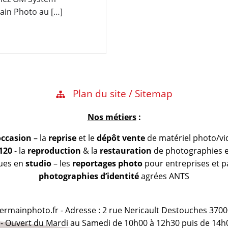
ain Photo au […]
Plan du site / Sitemap
Nos métiers
:
occasion
– la
reprise
et le
dépôt vente
de matériel photo/vi
 120
- la
reproduction
& la
restauration
de photographies et
vues en
studio
– les
reportages photo
pour entreprises et pa
photographies d’identité
agrées ANTS
@germainphoto.fr - Adresse : 2 rue Nericault Destouches 3700
 - Ouvert du Mardi au Samedi de 10h00 à 12h30 puis de 14h