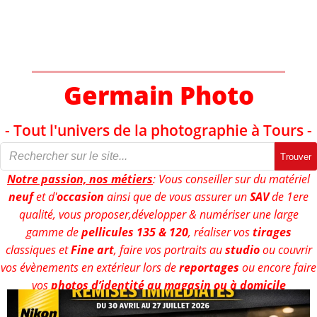
Aller
au
contenu
Germain Photo
- Tout l'univers de la photographie à Tours -
Trouver
Notre passion, nos métiers
: Vous conseiller sur du matériel
neuf
et d'
occasion
ainsi que de vous assurer un
SAV
de 1ere
qualité, vous proposer,développer & numériser une large
gamme de
pellicules 135 & 120
, réaliser vos
tirages
classiques et
Fine art
, faire vos portraits au
studio
ou couvrir
vos évènements en extérieur lors de
reportages
ou encore faire
vos
photos d’identité au magasin ou à domicile