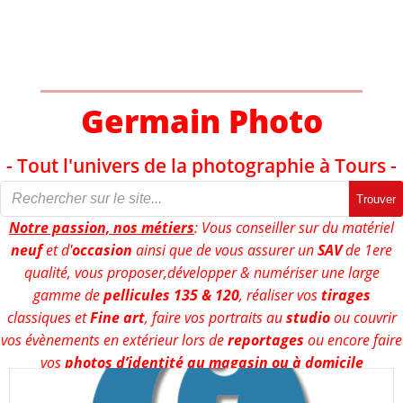
Aller
au
contenu
Germain Photo
- Tout l'univers de la photographie à Tours -
Trouver
Notre passion, nos métiers
: Vous conseiller sur du matériel
neuf
et d'
occasion
ainsi que de vous assurer un
SAV
de 1ere
qualité, vous proposer,développer & numériser une large
gamme de
pellicules 135 & 120
, réaliser vos
tirages
classiques et
Fine art
, faire vos portraits au
studio
ou couvrir
vos évènements en extérieur lors de
reportages
ou encore faire
vos
photos d’identité au magasin ou à domicile