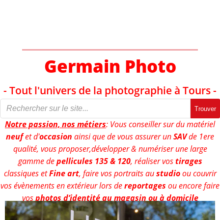
Aller
au
contenu
Germain Photo
- Tout l'univers de la photographie à Tours -
Trouver
Notre passion, nos métiers
: Vous conseiller sur du matériel
neuf
et d'
occasion
ainsi que de vous assurer un
SAV
de 1ere
qualité, vous proposer,développer & numériser une large
gamme de
pellicules 135 & 120
, réaliser vos
tirages
classiques et
Fine art
, faire vos portraits au
studio
ou couvrir
vos évènements en extérieur lors de
reportages
ou encore faire
vos
photos d’identité au magasin ou à domicile