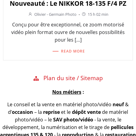
Nouveauté : Le NIKKOR 18-135 F/4 PZ
Olivier - Germain Photo
-
15 h 02 min
Conçu pour être exceptionnel, ce zoom motorisé
vidéo plein format ouvre de nouvelles possibilités
pour les […]
READ MORE
Plan du site / Sitemap
Nos métiers
:
Le conseil et la vente en matériel photo/vidéo
neuf
&
d’
occasion
– la
reprise
et le
dépôt vente
de matériel
photo/vidéo – le
SAV photo/vidéo
- la vente, le
développement, la numérisation et le tirage de
pellicules
argentiques 135 & 120
- la
reproduction
& la
restauration