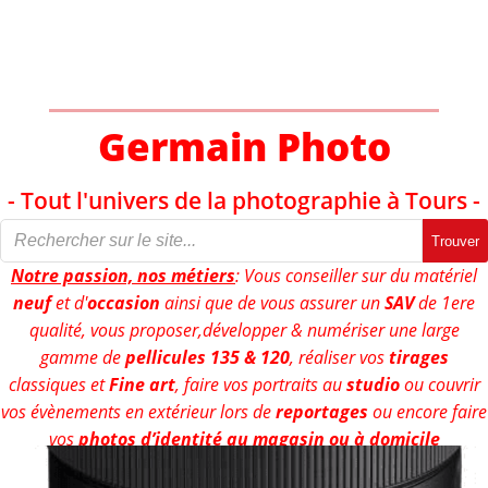
Aller
au
contenu
Germain Photo
- Tout l'univers de la photographie à Tours -
Trouver
Notre passion, nos métiers
: Vous conseiller sur du matériel
neuf
et d'
occasion
ainsi que de vous assurer un
SAV
de 1ere
qualité, vous proposer,développer & numériser une large
gamme de
pellicules 135 & 120
, réaliser vos
tirages
classiques et
Fine art
, faire vos portraits au
studio
ou couvrir
vos évènements en extérieur lors de
reportages
ou encore faire
vos
photos d’identité au magasin ou à domicile