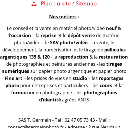
Plan du site / Sitemap
Nos métiers
:
Le conseil et la vente en matériel photo/vidéo
neuf
&
d’
occasion
– la
reprise
et le
dépôt vente
de matériel
photo/vidéo – le
SAV photo/vidéo
- la vente, le
développement, la numérisation et le tirage de
pellicules
argentiques 135 & 120
- la
reproduction
& la
restauration
de photographies et peintures anciennes - les
tirages
numériques
sur papier photo argentique et papier photo
Fine art
– les prises de vues en
studio
– les
reportages
photo
pour entreprises et particuliers – les
cours
et la
formation
en photographie – les
photographies
d’identité
agrées ANTS
SAS T. Germain - Tel : 02 47 05 73 43 - Mail :
contact@germainphoto.fr - Adresse : 2 rue Nericault