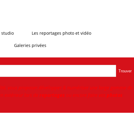
 studio
Les reportages photo et vidéo
Galeries privées
Trouver
ité, vous proposer,développer & numériser une large gamme de
n extérieur lors de
reportages
ou encore faire vos
photos