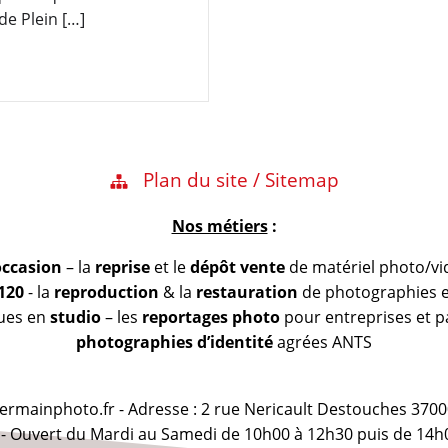
de Plein […]
Plan du site / Sitemap
Nos métiers
:
occasion
– la
reprise
et le
dépôt vente
de matériel photo/vi
 120
- la
reproduction
& la
restauration
de photographies et
vues en
studio
– les
reportages photo
pour entreprises et pa
photographies d’identité
agrées ANTS
@germainphoto.fr - Adresse : 2 rue Nericault Destouches 3700
 - Ouvert du Mardi au Samedi de 10h00 à 12h30 puis de 14h