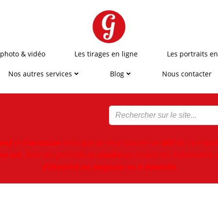
 photo & vidéo
Les tirages en ligne
Les portraits en
Nos autres services
Blog
Nous contacter
euf
et d'
occasion
ainsi que de vous assurer un
SAV
de 1ere qual
ne art
, faire vos portraits au
studio
ou couvrir vos évènements e
d’identité au magasin ou à domicile