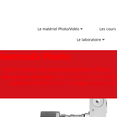
Aller
au
contenu
Le matériel Photo/Vidéo
Les cours
Le laboratoire
Germain Photo
- Tout l'univers de la photographie à Tours -
Notre passion, nos métiers
: Vous conseiller sur du matériel
n
pellicules 135 & 120
, réaliser vos
tirages
classiques et
Fi