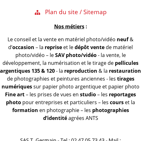
Plan du site / Sitemap
Nos métiers
:
Le conseil et la vente en matériel photo/vidéo
neuf
&
d’
occasion
– la
reprise
et le
dépôt vente
de matériel
photo/vidéo – le
SAV photo/vidéo
- la vente, le
développement, la numérisation et le tirage de
pellicules
argentiques 135 & 120
- la
reproduction
& la
restauration
de photographies et peintures anciennes - les
tirages
numériques
sur papier photo argentique et papier photo
Fine art
– les prises de vues en
studio
– les
reportages
photo
pour entreprises et particuliers – les
cours
et la
formation
en photographie – les
photographies
d’identité
agrées ANTS
SAS T. Germain - Tel : 02 47 05 73 43 - Mail :