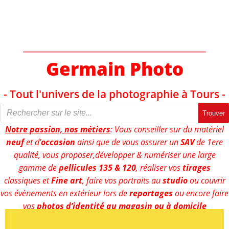
Aller
au
contenu
Germain Photo
- Tout l'univers de la photographie à Tours -
Trouver
Notre passion, nos métiers
: Vous conseiller sur du matériel
neuf
et d'
occasion
ainsi que de vous assurer un
SAV
de 1ere
qualité, vous proposer,développer & numériser une large
gamme de
pellicules 135 & 120
, réaliser vos
tirages
classiques et
Fine art
, faire vos portraits au
studio
ou couvrir
vos évènements en extérieur lors de
reportages
ou encore faire
vos
photos d’identité au magasin ou à domicile