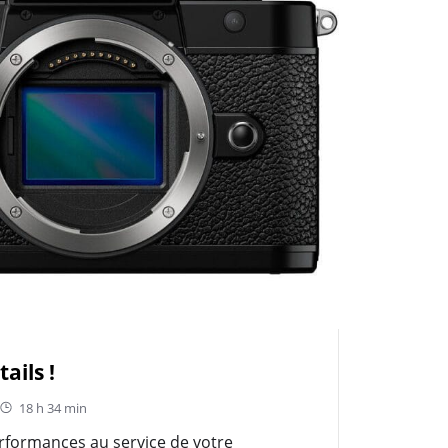
ails !
18 h 34 min
erformances au service de votre