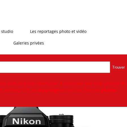
 studio
Les reportages photo et vidéo
Galeries privées
Trouver
ité, vous proposer,développer & numériser une large gamme de
n extérieur lors de
reportages
ou encore faire vos
photos