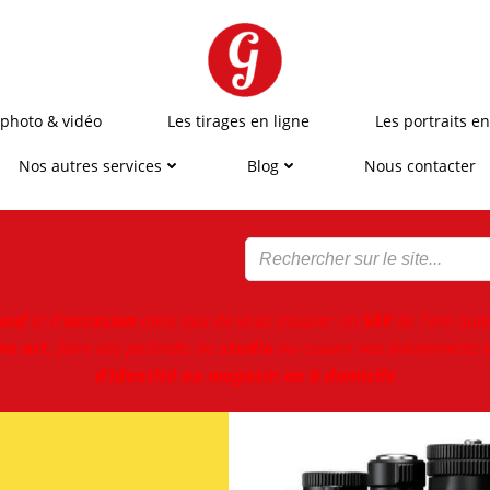
 photo & vidéo
Les tirages en ligne
Les portraits en
Nos autres services
Blog
Nous contacter
euf
et d'
occasion
ainsi que de vous assurer un
SAV
de 1ere qual
ne art
, faire vos portraits au
studio
ou couvrir vos évènements e
d’identité au magasin ou à domicile