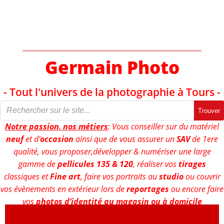
Aller
au
contenu
Germain Photo
- Tout l'univers de la photographie à Tours -
Trouver
Notre passion, nos métiers
: Vous conseiller sur du matériel
neuf
et d'
occasion
ainsi que de vous assurer un
SAV
de 1ere
qualité, vous proposer,développer & numériser une large
gamme de
pellicules 135 & 120
, réaliser vos
tirages
classiques et
Fine art
, faire vos portraits au
studio
ou couvrir
vos évènements en extérieur lors de
reportages
ou encore faire
vos
photos d’identité au magasin ou à domicile