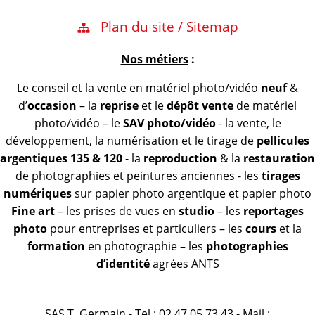
Plan du site / Sitemap
Nos métiers
:
Le conseil et la vente en matériel photo/vidéo
neuf
&
d’
occasion
– la
reprise
et le
dépôt vente
de matériel
photo/vidéo – le
SAV photo/vidéo
- la vente, le
développement, la numérisation et le tirage de
pellicules
argentiques 135 & 120
- la
reproduction
& la
restauration
de photographies et peintures anciennes - les
tirages
numériques
sur papier photo argentique et papier photo
Fine art
– les prises de vues en
studio
– les
reportages
photo
pour entreprises et particuliers – les
cours
et la
formation
en photographie – les
photographies
d’identité
agrées ANTS
SAS T. Germain - Tel : 02 47 05 73 43 - Mail :