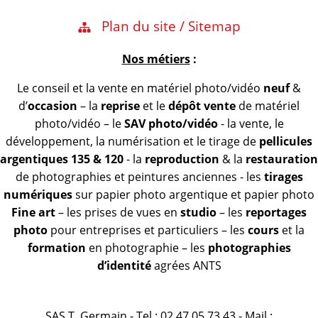
Plan du site / Sitemap
Nos métiers
:
Le conseil et la vente en matériel photo/vidéo
neuf
&
d’
occasion
– la
reprise
et le
dépôt vente
de matériel
photo/vidéo – le
SAV photo/vidéo
- la vente, le
développement, la numérisation et le tirage de
pellicules
argentiques 135 & 120
- la
reproduction
& la
restauration
de photographies et peintures anciennes - les
tirages
numériques
sur papier photo argentique et papier photo
Fine art
– les prises de vues en
studio
– les
reportages
photo
pour entreprises et particuliers – les
cours
et la
formation
en photographie – les
photographies
d’identité
agrées ANTS
SAS T. Germain - Tel : 02 47 05 73 43 - Mail :