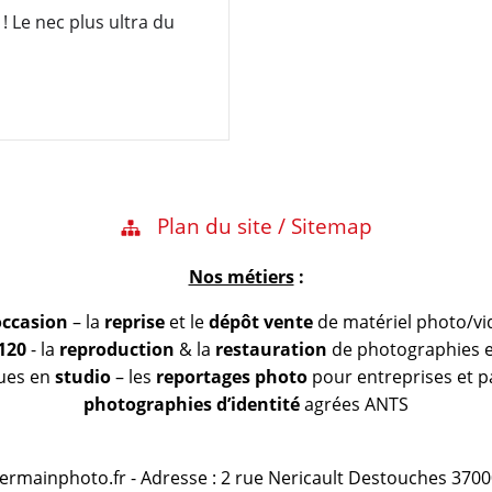
! Le nec plus ultra du
Plan du site / Sitemap
Nos métiers
:
occasion
– la
reprise
et le
dépôt vente
de matériel photo/vi
 120
- la
reproduction
& la
restauration
de photographies et
vues en
studio
– les
reportages photo
pour entreprises et pa
photographies d’identité
agrées ANTS
@germainphoto.fr - Adresse : 2 rue Nericault Destouches 3700