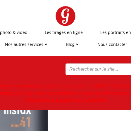
 photo & vidéo
Les tirages en ligne
Les portraits en
Nos autres services
Blog
Nous contacter
euf
et d'
occasion
ainsi que de vous assurer un
SAV
de 1ere qual
ne art
, faire vos portraits au
studio
ou couvrir vos évènements e
d’identité au magasin ou à domicile