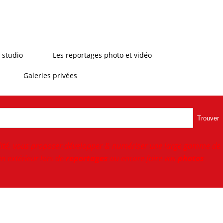
 studio
Les reportages photo et vidéo
Galeries privées
Trouver
ité, vous proposer,développer & numériser une large gamme de
n extérieur lors de
reportages
ou encore faire vos
photos