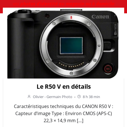
vos
photos d’identité au magasin ou à domicile
Le R50 V en détails
Olivier - Germain Photo
-
8 h 38 min
Caractéristiques techniques du CANON R50 V :
Capteur d’image Type : Environ CMOS (APS-C)
22,3 × 14,9 mm […]