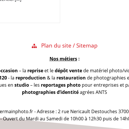
Plan du site / Sitemap
Nos métiers
:
occasion
– la
reprise
et le
dépôt vente
de matériel photo/vi
 120
- la
reproduction
& la
restauration
de photographies et
vues en
studio
– les
reportages photo
pour entreprises et pa
photographies d’identité
agrées ANTS
@germainphoto.fr - Adresse : 2 rue Nericault Destouches 3700
 - Ouvert du Mardi au Samedi de 10h00 à 12h30 puis de 14h