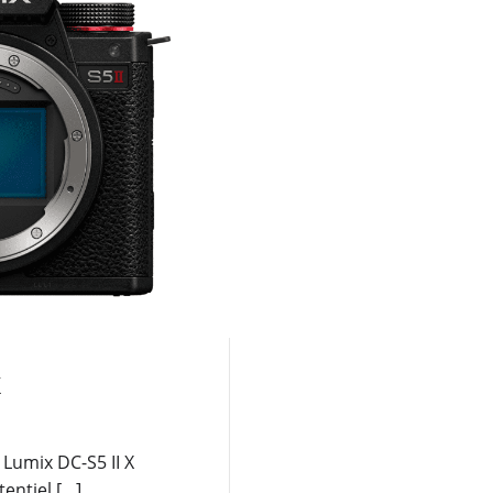
X
 Lumix DC-S5 II X
entiel […]