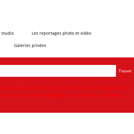
 studio
Les reportages photo et vidéo
Galeries privées
Trouver
ité, vous proposer,développer & numériser une large gamme de
n extérieur lors de
reportages
ou encore faire vos
photos