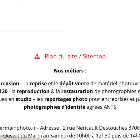
]
Plan du site / Sitemap
Nos métiers
:
occasion
– la
reprise
et le
dépôt vente
de matériel photo/vi
 120
- la
reproduction
& la
restauration
de photographies et
vues en
studio
– les
reportages photo
pour entreprises et pa
photographies d’identité
agrées ANTS
@germainphoto.fr - Adresse : 2 rue Nericault Destouches 3700
 - Ouvert du Mardi au Samedi de 10h00 à 12h30 puis de 14h