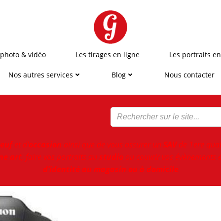
 photo & vidéo
Les tirages en ligne
Les portraits en
Nos autres services
Blog
Nous contacter
euf
et d'
occasion
ainsi que de vous assurer un
SAV
de 1ere qual
ne art
, faire vos portraits au
studio
ou couvrir vos évènements e
d’identité au magasin ou à domicile